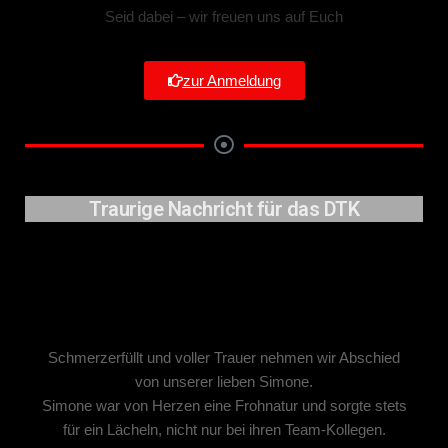
Seid dabei – wir freuen uns auf Euch
zur Anmeldung
Traurige Nachricht für das DTK
Simone Klein
*19.03.1969
†
17.11.2023
Schmerzerfüllt und voller Trauer nehmen wir Abschied
von unserer lieben Simone.
Simone war von Herzen eine Frohnatur und sorgte stets
für ein Lächeln, nicht nur bei ihren Team-Kollegen.