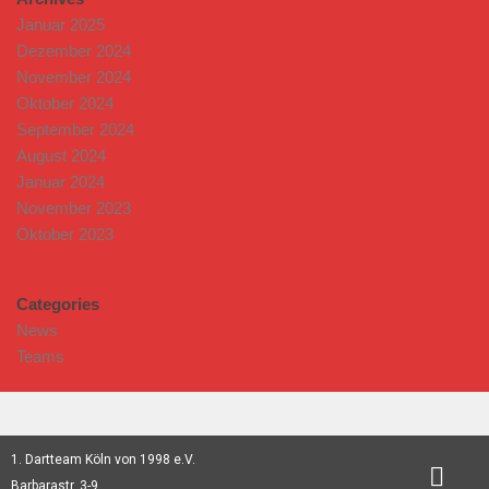
Januar 2025
Dezember 2024
November 2024
Oktober 2024
September 2024
August 2024
Januar 2024
November 2023
Oktober 2023
Categories
News
Teams
1. Dartteam Köln von 1998 e.V.
Cookie Richtlinie (EU)
Barbarastr. 3-9