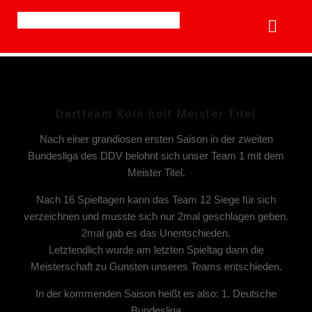
NEWS-ALT
Dartteam Köln holt Meister Titel
Nach einer grandiosen ersten Saison in der zweiten
Bundesliga des DDV belohnt sich unser Team 1 mit dem
Meister Titel.
Nach 16 Spieltagen kann das Team 12 Siege für sich
verzeichnen und musste sich nur 2mal geschlagen geben.
2mal gab es das Unentschieden.
Letztendlich wurde am letzten Spieltag dann die
Meisterschaft zu Gunsten unseres Teams entschieden.
In der kommenden Saison heißt es also: 1. Deutsche
Bundesliga